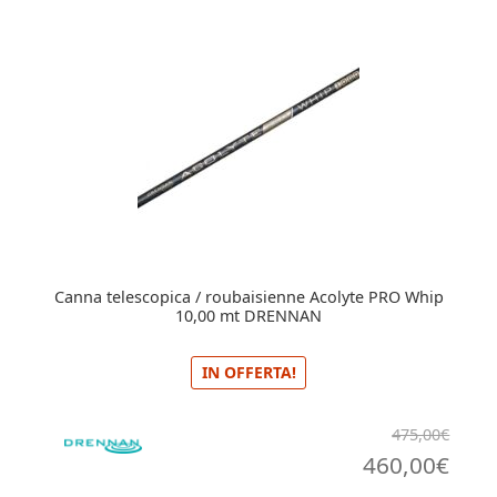
Canna telescopica / roubaisienne Acolyte PRO Whip
10,00 mt DRENNAN
IN OFFERTA!
475,00
€
Il
Il
460,00
€