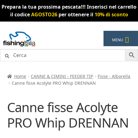
Prepara la tua prossima pescata!!! Inserisci nel carrello
il codice
AGOSTO26
per ottenere il
10% di sconto
Vai
Vai
MENU
alla
al
navigazione
contenuto
Home
CANNE & CIMINI - FEEDER TIP
Fisse - Alborella
Canne fisse Acolyte PRO Whip DRENNAN
Canne fisse Acolyte
PRO Whip DRENNAN