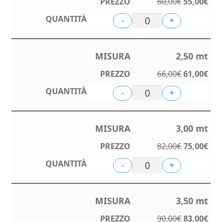
Il
Il
60,00
€
55,00
€
prezzo
pre
55,00€
-
+
originale
att
era:
è:
a
60,00€.
55,
2,50 mt
110,00€
Il
Il
66,00
€
61,00
€
prezzo
pre
-
+
originale
att
era:
è:
66,00€.
61,
3,00 mt
Il
Il
82,00
€
75,00
€
prezzo
pre
-
+
originale
att
era:
è:
82,00€.
75,
3,50 mt
Il
Il
90,00
€
83,00
€