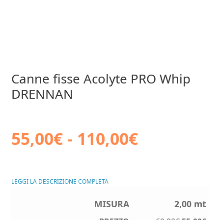
Canne fisse Acolyte PRO Whip
DRENNAN
Fascia
55,00
€
-
110,00
€
di
LEGGI LA DESCRIZIONE COMPLETA
prezzo:
2,00 mt
da