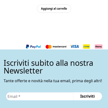
prezzo
pre
originale
attu
Aggiungi al carrello
era:
è:
475,00€.
460,
Iscriviti subito alla nostra
Newsletter
Tante offerte e novità nella tua email, prima degli altri!