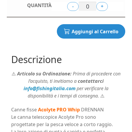
prezzo
pre
-
+
originale
att
era:
è:
122,00€.
110
Aggiungi al Carrello
Descrizione
⚠️
Articolo su Ordinazione:
Prima di procedere con
l’acquisto, ti invitiamo a
contattarci
info@fishingitalia.com
per verificare la
disponibilità e i tempi di consegna.
⚠️
Canne fisse
Acolyte
PRO Whip
DRENNAN
Le canna telescopice Acolyte Pro sono
progettate per la pesca veloce a corto raggio.
La loro azione di punta é rapida e perfetta