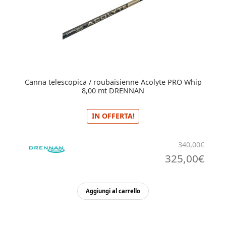
Canna telescopica / roubaisienne Acolyte PRO Whip
8,00 mt DRENNAN
IN OFFERTA!
340,00
€
Il
Il
325,00
€
prezzo
pre
originale
attu
Aggiungi al carrello
era:
è:
340,00€.
325,