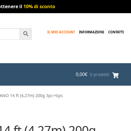
ttenere il
10% di sconto
IL MIO ACCOUNT
INFORMAZIONI
CONTATTI
0,00
€
0 prodotti
NO 14 ft (4,27m) 200g 3pc+tips
4 ft (4,27m) 200g