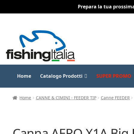
Prepara la tua prossima 
Vai
Vai
alla
al
navigazione
contenuto
Home
Catalogo Prodotti
SUPER PROMO
Home
CANNE & CIMINI - FEEDER TIP
Canne FEEDER
Canna AERO X1A Big 