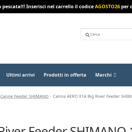
pescata!!! Inserisci nel carrello il codice
AGOSTO26
per o
Ultimi arrivi
Prodotti in offerta
Marchi
Canne Feeder SHIMANO
Canna AERO X1A Big River Feeder SHIMA
River Feeder SHIMANO 1