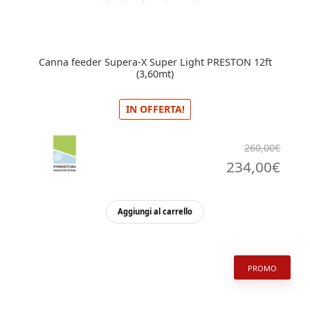
Canna feeder Supera-X Super Light PRESTON 12ft
(3,60mt)
IN OFFERTA!
260,00
€
Il
Il
234,00
€
prezzo
pre
originale
attu
Aggiungi al carrello
era:
è:
260,00€.
234,
PROMO