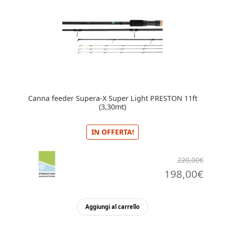
Canna feeder Supera-X Super Light PRESTON 11ft
(3,30mt)
IN OFFERTA!
220,00
€
Il
Il
198,00
€
prezzo
pre
originale
attu
Aggiungi al carrello
era:
è: