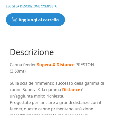
LEGGI LA DESCRIZIONE COMPLETA
Canna
Aggiungi al carrello
feeder
Supera-
X
Distance
PRESTON
Descrizione
(3,60mt)
quantità
Canna feeder
Supera-X Distance
PRESTON
(3,60mt)
Sulla scia dell’immenso successo della gamma di
canne Supera X, la gamma
Distance
è
un’aggiunta molto richiesta.
Progettate per lanciare a grandi distanze con il
feeder, queste canne presentano un’azione