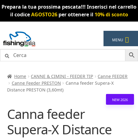
Prepara la tua prossima pescata!!! Inserisci nel carrello
il codice
AGOSTO26
per ottenere il
10% di sconto
Vai
Vai
MENU
alla
al
navigazione
contenuto
Home
CANNE & CIMINI - FEEDER TIP
Canne FEEDER
Canne Feeder PRESTON
Canna feeder Supera-X
Distance PRESTON (3,60mt)
NEW 2026
Canna feeder
Supera-X Distance