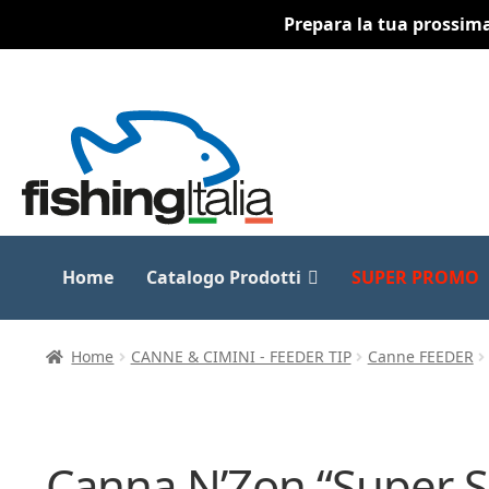
Prepara la tua prossima 
Vai
Vai
alla
al
navigazione
contenuto
Home
Catalogo Prodotti
SUPER PROMO
Home
CANNE & CIMINI - FEEDER TIP
Canne FEEDER
Canna N’Zon “Super S