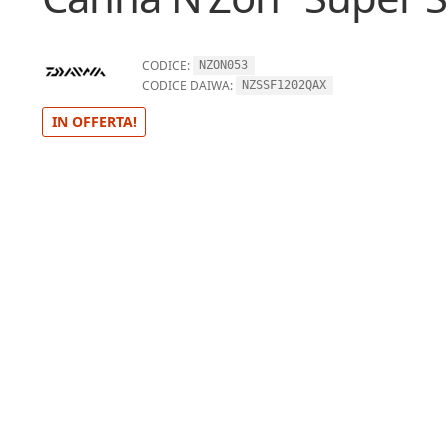
CODICE:
NZON053
CODICE DAIWA:
NZSSF1202QAX
IN OFFERTA!