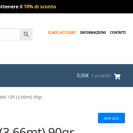
ttenere il
10% di sconto
IL MIO ACCOUNT
INFORMAZIONI
CONTATTI
0,00
€
0 prodotti
WA 12ft (3,66mt) 90gr
NEW 2025
(3,66mt) 90gr