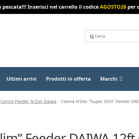
pescata!!! Inserisci nel carrello il codice
AGOSTO26
per o
Ultimi arrivi
Prodotti in offerta
Marchi
Canne Feeder N'Zon Daiwa
Canna N’Zon “Super Slim” Feeder DAI
lim” Feeder DAIWA 12ft 