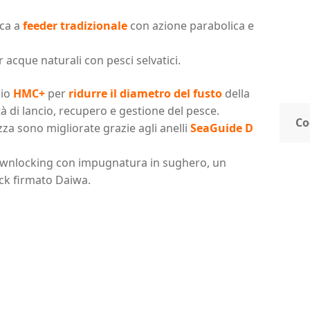
sca a
feeder tradizionale
con azione parabolica e
 acque naturali con pesci selvatici.
nio
HMC+
per
ridurre il diametro del fusto
della
 di lancio, recupero e gestione del pesce.
Co
zza sono migliorate grazie agli anelli
SeaGuide D
ownlocking con impugnatura in sughero, un
ck firmato Daiwa.