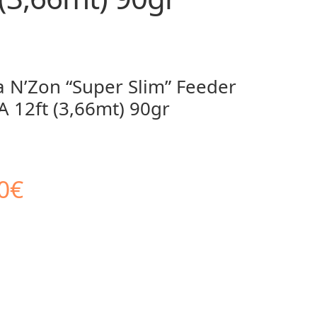
 N’Zon “Super Slim” Feeder
 12ft (3,66mt) 90gr
Il
0
€
zo
prezzo
inale
attuale
è: