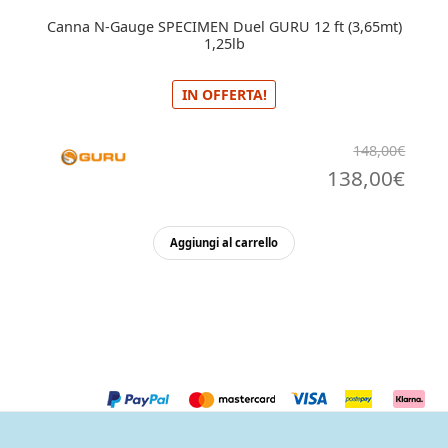
Canna N-Gauge SPECIMEN Duel GURU 12 ft (3,65mt)
1,25lb
IN OFFERTA!
148,00
€
Il
Il
138,00
€
prezzo
pre
originale
attu
Aggiungi al carrello
era:
è:
148,00€.
138,