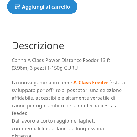
Canna
Aggiungi al carrello
A-
Class
Power
Distance
Feeder
Descrizione
13
ft
Canna A-Class Power Distance Feeder 13 ft
(3,96m)
(3,96m) 3 pezzi 1-150g GURU
3
pezzi
La nuova gamma di canne
A-Class Feeder
è stata
1-
sviluppata per offrire ai pescatori una selezione
150g
affidabile, accessibile e altamente versatile di
GURU
canne per ogni ambito della moderna pesca a
quantità
feeder.
Dal lavoro a corto raggio nei laghetti
commerciali fino al lancio a lunghissima
distanza.