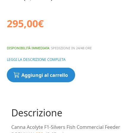
295,00
€
DISPONIBILITÀ IMMEDIATA
: SPEDIZIONE IN 24/48 ORE
LEGGI LA DESCRIZIONE COMPLETA
Canna
Aggiungi al carrello
Acolyte
F1-
Silvers
Fish
Commercial
Descrizione
Feeder
DRENNAN
Canna Acolyte F1-Silvers Fish Commercial Feeder
12ft