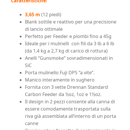
Caratteristiche:
3,65 m
(12 piedi)
Blank sottile e reattivo per una precisione
di lancio ottimale
Perfetto per Feeder e piombi fino a 45g
Ideale per i mulinelli con fili da 3 lb a 6 lb
(da 1,4 kg a 2,7 kg di carico di rottura)
Anelli “Gunsmoke” sovradimensionati in
SiC
Porta mulinello Fuji DPS “a vite”.
Manico interamente in sughero
Fornita con 3 vette Drennan Standard
Carbon Feeder da ½oz, 1oz e 1½oz.
Il design in 2 pezzi consente alla canna di
essere comodamente trasportata sulla
riva già assemblata all’interno di un porta
canne