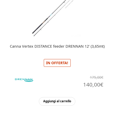
Canna Vertex DISTANCE feeder DRENNAN 12’ (3,65mt)
IN OFFERTA!
175,00
€
Il
Il
140,00
€
prezzo
prez
originale
attua
Aggiungi al carrello
era:
è: