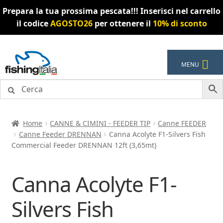
Prepara la tua prossima pescata!!! Inserisci nel carrello
il codice
AGOSTO26
per ottenere il
10% di sconto
Vai
Vai
MENU
alla
al
navigazione
contenuto
Home
CANNE & CIMINI - FEEDER TIP
Canne FEEDER
Canne Feeder DRENNAN
Canna Acolyte F1-Silvers Fish
Commercial Feeder DRENNAN 12ft (3,65mt)
Canna Acolyte F1-
Silvers Fish