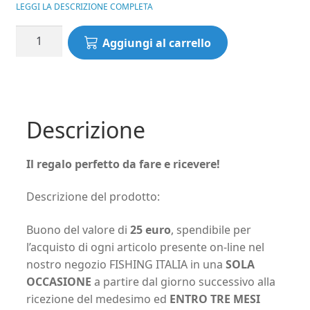
LEGGI LA DESCRIZIONE COMPLETA
BUONO
Aggiungi al carrello
REGALO
DEL
VALORE
DI
25,00
Descrizione
EURO
-
Il regalo perfetto da fare e ricevere!
FISHINGITALIA
quantità
Descrizione del prodotto:
Buono del valore di
25 euro
, spendibile per
l’acquisto di ogni articolo presente on-line nel
nostro negozio FISHING ITALIA in una
SOLA
OCCASIONE
a partire dal giorno successivo alla
ricezione del medesimo ed
ENTRO TRE MESI