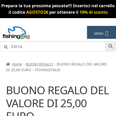
Prepara la tua prossima pescata!!! Inserisci nel carrello
il codice
AGOSTO26
per ottenere il
10% di sconto
Vai
Vai
MENU
alla
al
navigazione
contenuto
Home
BUONI REGALO
BUONO REGALO DEL VALORE
DI 25,00 EURO – FISHINGITALIA
BUONO REGALO DEL
VALORE DI 25,00
EURO –