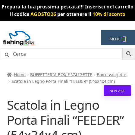
Prepara la tua prossima pescata!!! Inserisci nel carrello
il codice
AGOSTO26
per ottenere il
10% di sconto
Vai
Vai
MENU
alla
al
navigazione
contenuto
Home
BUFFETTERIA BOX E VALIGETTE
Box e valigette
Scatola in Legno Porta Finali “FEEDER” (54x24x4 cm)
NEW 2026
Scatola in Legno
Porta Finali “FEEDER”
(54x24x4 cm)