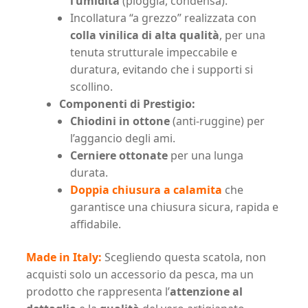
l’umidità
(pioggia, condensa).
Incollatura “a grezzo” realizzata con
colla vinilica di alta qualità
, per una
tenuta strutturale impeccabile e
duratura, evitando che i supporti si
scollino.
Componenti di Prestigio:
Chiodini in ottone
(anti-ruggine) per
l’aggancio degli ami.
Cerniere ottonate
per una lunga
durata.
Doppia chiusura a calamita
che
garantisce una chiusura sicura, rapida e
affidabile.
Made in Italy
:
Scegliendo questa scatola, non
acquisti solo un accessorio da pesca, ma un
prodotto che rappresenta l’
attenzione al