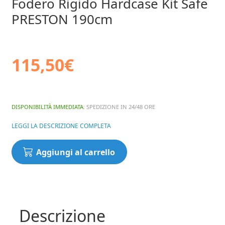
Fodero Rigido Hardcase Kit Safe
PRESTON 190cm
115,50
€
DISPONIBILITÀ IMMEDIATA
: SPEDIZIONE IN 24/48 ORE
LEGGI LA DESCRIZIONE COMPLETA
Fodero
Aggiungi al carrello
Rigido
Hardcase
Kit
Safe
PRESTON
Descrizione
190cm