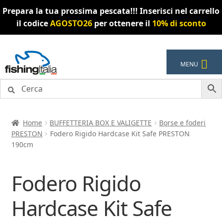
Prepara la tua prossima pescata!!! Inserisci nel carrello
il codice
AGOSTO26
per ottenere il
10% di sconto
Vai
Vai
MENU
alla
al
navigazione
contenuto
Home
BUFFETTERIA BOX E VALIGETTE
Borse e foderi
PRESTON
Fodero Rigido Hardcase Kit Safe PRESTON
190cm
Fodero Rigido
Hardcase Kit Safe