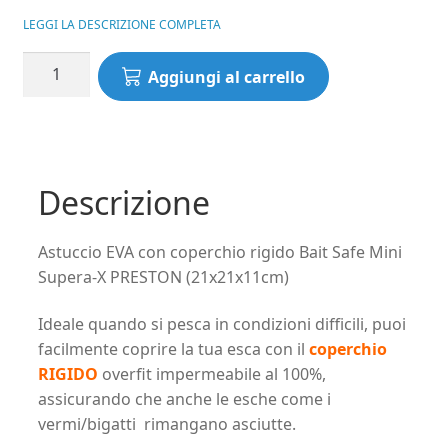
LEGGI LA DESCRIZIONE COMPLETA
Astuccio
Aggiungi al carrello
EVA
con
coperchio
rigido
Bait
Descrizione
Safe
Mini
Astuccio EVA con coperchio rigido Bait Safe Mini
Supera-
Supera-X PRESTON (21x21x11cm)
X
PRESTON
Ideale quando si pesca in condizioni difficili, puoi
(21x21x11cm)
facilmente coprire la tua esca con il
coperchio
quantità
RIGIDO
overfit impermeabile al 100%,
assicurando che anche le esche come i
vermi/bigatti rimangano asciutte.