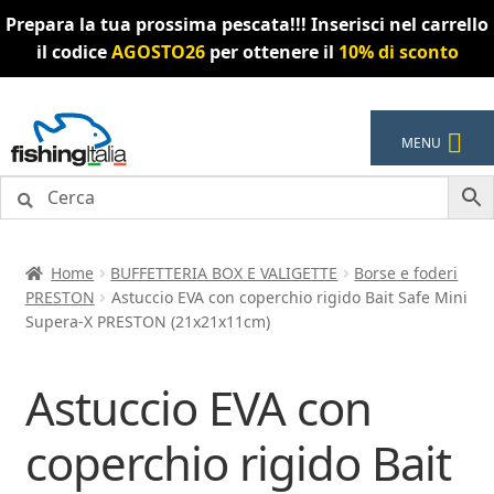
Prepara la tua prossima pescata!!! Inserisci nel carrello
il codice
AGOSTO26
per ottenere il
10% di sconto
Vai
Vai
MENU
alla
al
navigazione
contenuto
Home
BUFFETTERIA BOX E VALIGETTE
Borse e foderi
PRESTON
Astuccio EVA con coperchio rigido Bait Safe Mini
Supera-X PRESTON (21x21x11cm)
Astuccio EVA con
coperchio rigido Bait