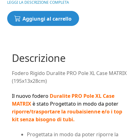
LEGGI LA DESCRIZIONE COMPLETA
Fodero
Aggiungi al carrello
Rigido
Duralite
PRO
Pole
XL
Descrizione
Case
MATRIX
Fodero Rigido Duralite PRO Pole XL Case MATRIX
(195x13x28cm)
(195x13x28cm)
quantità
Il nuovo fodero
Duralite PRO Pole XL Case
MATRIX
è stato Progettato in modo da poter
riporre/trasportare la roubaisienne e/o i top
kit senza bisogno di tubi.
Progettata in modo da poter riporre la