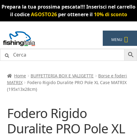
Prepara la tua prossima pescata!!! Inserisci nel carrello
il codice
AGOSTO26
per ottenere il
10% di sconto
Vai
Vai
MENU
alla
al
navigazione
contenuto
Home
BUFFETTERIA BOX E VALIGETTE
Borse e foderi
MATRIX
Fodero Rigido Duralite PRO Pole XL Case MATRIX
(195x13x28cm)
Fodero Rigido
Duralite PRO Pole XL