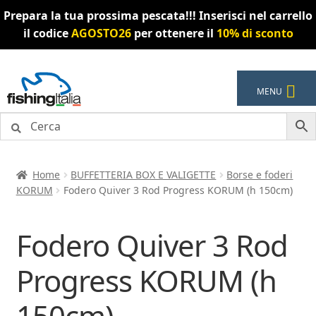
Prepara la tua prossima pescata!!! Inserisci nel carrello
il codice
AGOSTO26
per ottenere il
10% di sconto
Vai
Vai
MENU
alla
al
navigazione
contenuto
Home
BUFFETTERIA BOX E VALIGETTE
Borse e foderi
KORUM
Fodero Quiver 3 Rod Progress KORUM (h 150cm)
Fodero Quiver 3 Rod
Progress KORUM (h
150cm)