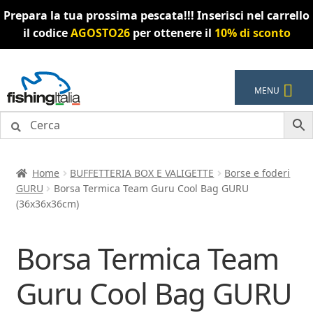
Prepara la tua prossima pescata!!! Inserisci nel carrello
il codice
AGOSTO26
per ottenere il
10% di sconto
Vai
Vai
MENU
alla
al
navigazione
contenuto
Home
BUFFETTERIA BOX E VALIGETTE
Borse e foderi
GURU
Borsa Termica Team Guru Cool Bag GURU
(36x36x36cm)
Borsa Termica Team
Guru Cool Bag GURU