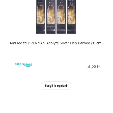
possono
essere
scelte
nella
pagina
del
prodotto
Ami legati DRENNAN Acolyte Silver Fish Barbed (15cm)
4,80
€
Questo
Scegli le opzioni
prodotto
ha
più
varianti.