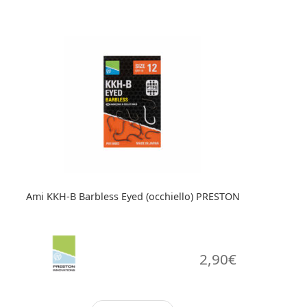
più
varianti.
Le
opzioni
possono
essere
scelte
nella
pagina
del
prodotto
Ami KKH-B Barbless Eyed (occhiello) PRESTON
2,90
€