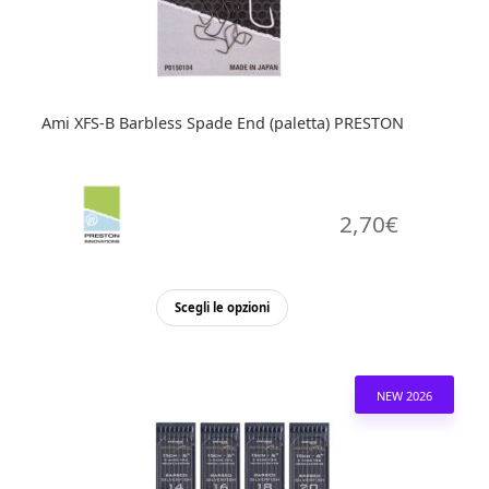
Ami XFS-B Barbless Spade End (paletta) PRESTON
2,70
€
Questo
Scegli le opzioni
prodotto
ha
più
NEW 2026
varianti.
Le
opzioni