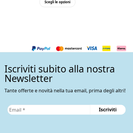
Questo
Scegli le opzioni
prodotto
ha
più
varianti.
Le
opzioni
possono
essere
Iscriviti subito alla nostra
scelte
nella
Newsletter
pagina
del
Tante offerte e novità nella tua email, prima degli altri!
prodotto