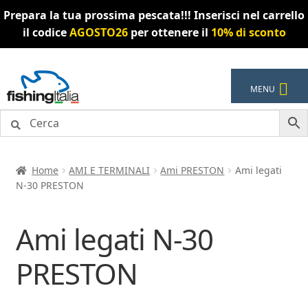
Prepara la tua prossima pescata!!! Inserisci nel carrello
il codice
AGOSTO26
per ottenere il
10% di sconto
Vai
Vai
MENU
alla
al
navigazione
contenuto
Home
AMI E TERMINALI
Ami PRESTON
Ami legati
N-30 PRESTON
Ami legati N-30
PRESTON