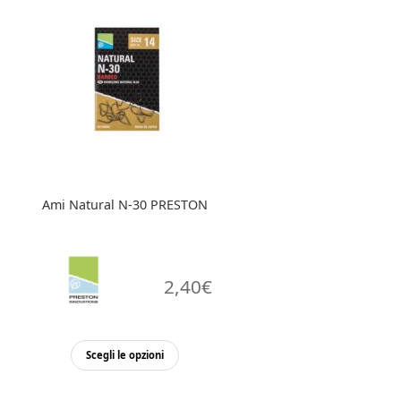
Le
opzioni
possono
essere
scelte
nella
pagina
del
prodotto
Ami Natural N-30 PRESTON
2,40
€
Questo
Scegli le opzioni
prodotto
ha