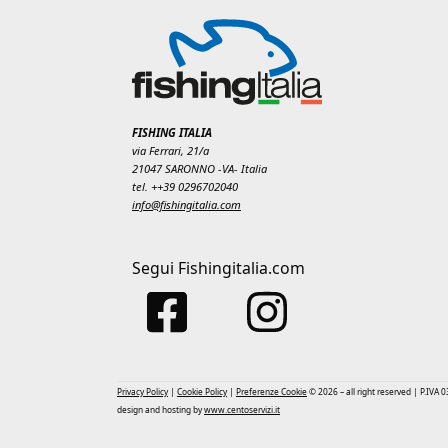
FISHING ITALIA
via Ferrari, 21/a
21047 SARONNO -VA- Italia
tel. ++39 0296702040
info@fishingitalia.com
Segui Fishingitalia.com
Privacy Policy
|
Cookie Policy
|
Preferenze Cookie
© 2026 – all right reserved | P.IVA
design and hosting by
www.centoservizi.it