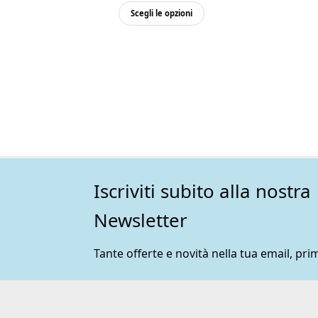
Questo
Scegli le opzioni
prodotto
ha
più
varianti.
Le
opzioni
possono
essere
scelte
nella
pagina
Iscriviti subito alla nostra
del
prodotto
Newsletter
Tante offerte e novità nella tua email, prim