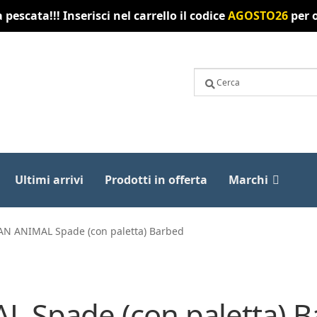
pescata!!! Inserisci nel carrello il codice
AGOSTO26
per o
Ultimi arrivi
Prodotti in offerta
Marchi
N ANIMAL Spade (con paletta) Barbed
Spade (con paletta) B