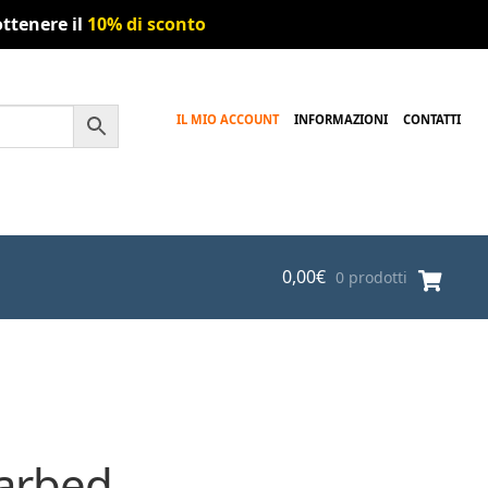
ttenere il
10% di sconto
IL MIO ACCOUNT
INFORMAZIONI
CONTATTI
0,00
€
0 prodotti
arbed