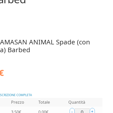
KAMASAN ANIMAL Spade (con
ta) Barbed
€
ESCRIZIONE COMPLETA
Prezzo
Totale
Quantità
-
+
3,50
€
0,00
€