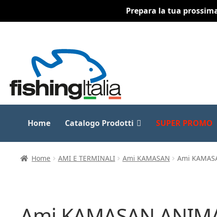
Prepara la tua prossima 
Vai
Vai
alla
al
navigazione
contenuto
Home
Catalogo Prodotti
SUPER PROMO
Home
AMI E TERMINALI
Ami KAMASAN
Ami KAMASA
Ami KAMASAN ANIMAL 