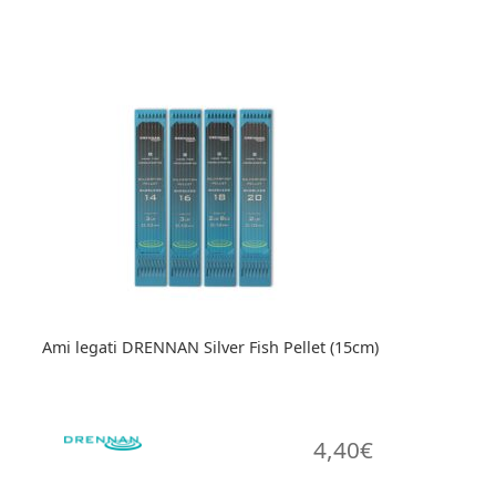
ha
più
varianti.
Le
opzioni
possono
essere
scelte
nella
pagina
del
prodotto
Ami legati DRENNAN Silver Fish Pellet (15cm)
4,40
€