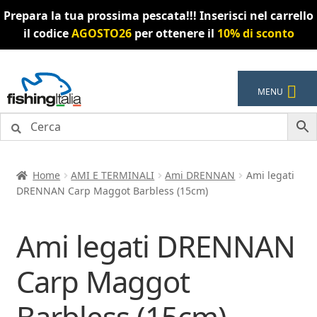
Prepara la tua prossima pescata!!! Inserisci nel carrello
il codice
AGOSTO26
per ottenere il
10% di sconto
Vai
Vai
MENU
alla
al
navigazione
contenuto
Home
AMI E TERMINALI
Ami DRENNAN
Ami legati
DRENNAN Carp Maggot Barbless (15cm)
Ami legati DRENNAN
Carp Maggot
Barbless (15cm)