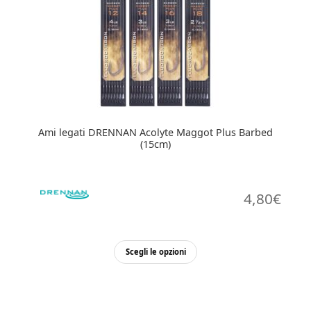
Ami legati DRENNAN Acolyte Maggot Plus Barbed
(15cm)
4,80
€
Questo
Scegli le opzioni
prodotto
ha
più