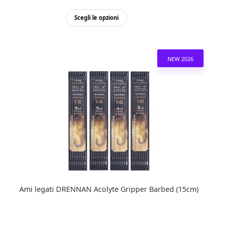
Questo
Scegli le opzioni
prodotto
ha
più
NEW 2026
varianti.
Le
opzioni
possono
essere
scelte
nella
pagina
del
prodotto
Ami legati DRENNAN Acolyte Gripper Barbed (15cm)