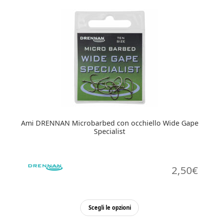
varianti.
Le
opzioni
possono
essere
scelte
nella
pagina
del
prodotto
Ami DRENNAN Microbarbed con occhiello Wide Gape
Specialist
2,50
€
Questo
Scegli le opzioni
prodotto