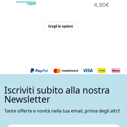
4,80
€
Questo
Scegli le opzioni
prodotto
ha
più
varianti.
Le
opzioni
possono
essere
Iscriviti subito alla nostra
scelte
nella
Newsletter
pagina
del
Tante offerte e novità nella tua email, prima degli altri!
prodotto