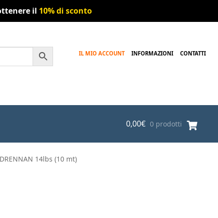
ttenere il
10% di sconto
IL MIO ACCOUNT
INFORMAZIONI
CONTATTI
0,00
€
0 prodotti
DRENNAN 14lbs (10 mt)