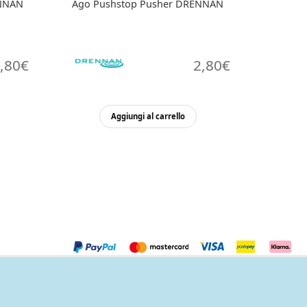
ENNAN
Ago Pushstop Pusher DRENNAN
,80
€
2,80
€
esto
Aggiungi al carrello
odotto
ù
ianti.
zioni
ssono
sere
lte
lla
gina
l