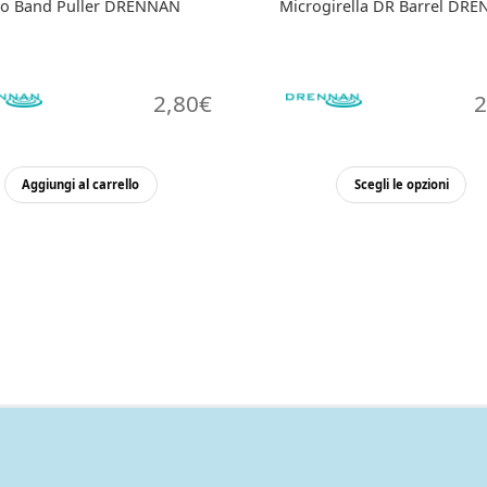
o Band Puller DRENNAN
Microgirella DR Barrel DR
2,80
€
2
Qu
Aggiungi al carrello
Scegli le opzioni
pr
ha
pi
var
Le
op
po
es
sce
ne
pa
de