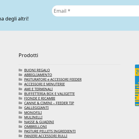
pr
a degli altri!
Prodotti
BUONI REGALO
ABBIGLIAMENTO
PASTURATORI e ACCESSORI FEEDER
ACCESSORI E MINUTERIE
AMI E TERMINALI
BUFFETTERIA BOX E VALIGETTE
FIONDE E RICAMBI
CANNE & CIMINI – FEEDER TIP
GALLEGGIANTI
MONOFILI
MULINELLI
NASSE & GUADINI
OMBRELLONI
PASTURE PELLETS INGREDIENTI
PANIERI ACCESSORI RULLI