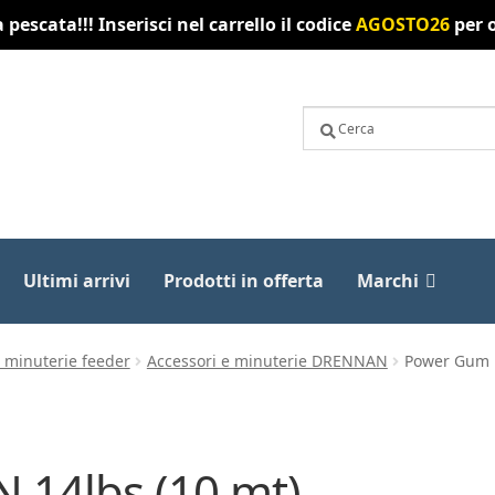
pescata!!! Inserisci nel carrello il codice
AGOSTO26
per o
Ultimi arrivi
Prodotti in offerta
Marchi
e minuterie feeder
Accessori e minuterie DRENNAN
Power Gum 
14lbs (10 mt)