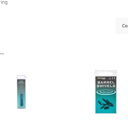
ring
Co
..