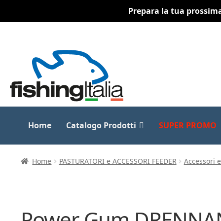
Prepara la tua prossima 
Vai
Vai
alla
al
navigazione
contenuto
Home
Catalogo Prodotti
SUPER PROMO
Home
PASTURATORI e ACCESSORI FEEDER
Accessori 
Power Gum DRENNAN 