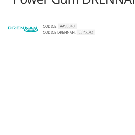
CODICE:
AASL043
CODICE DRENNAN:
LCPG142