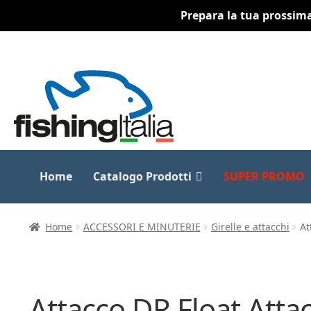
Prepara la tua prossima 
Vai
Vai
alla
al
navigazione
contenuto
Home
Catalogo Prodotti
SUPER PROMO
Home
ACCESSORI E MINUTERIE
Girelle e attacchi
At
Attacco DR Float At