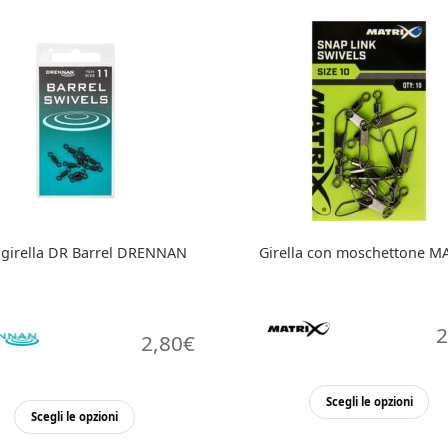
girella DR Barrel DRENNAN
Girella con moschettone M
2
2,80
€
Qu
Scegli le opzioni
Questo
pr
Scegli le opzioni
prodotto
ha