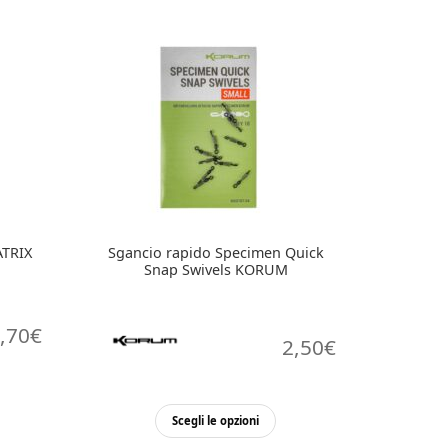
ATRIX
Sgancio rapido Specimen Quick
Snap Swivels KORUM
,70
€
2,50
€
esto
Questo
odotto
Scegli le opzioni
prodotto