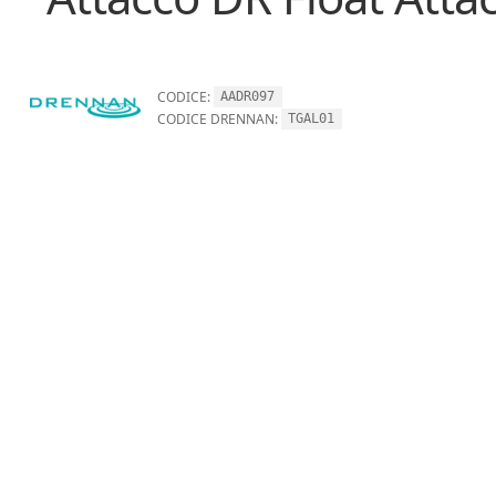
CODICE:
AADR097
CODICE DRENNAN:
TGAL01