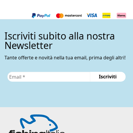
Le
opzioni
possono
essere
Iscriviti subito alla nostra
scelte
nella
Newsletter
pagina
del
Tante offerte e novità nella tua email, prima degli altri!
prodotto