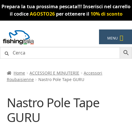
Prepara la tua prossima pescata!!! Inserisci nel carrello
il codice
AGOSTO26
per ottenere il
10% di sconto
Vai
Vai
MENU
alla
al
navigazione
contenuto
Home
ACCESSORI E MINUTERIE
Accessori
Roubaisienne
Nastro Pole Tape GURU
Nastro Pole Tape
GURU