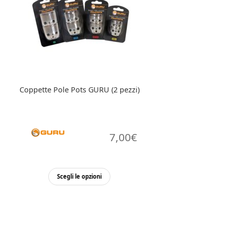
Coppette Pole Pots GURU (2 pezzi)
7,00
€
Questo
Scegli le opzioni
prodotto
ha
più
varianti.