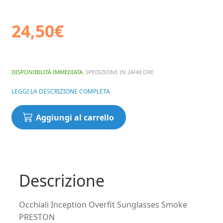
24,50
€
DISPONIBILITÀ IMMEDIATA
: SPEDIZIONE IN 24/48 ORE
LEGGI LA DESCRIZIONE COMPLETA
Occhiali
Aggiungi al carrello
Inception
Overfit
Sunglasses
Smoke
PRESTON
Descrizione
quantità
Occhiali Inception Overfit Sunglasses Smoke
PRESTON