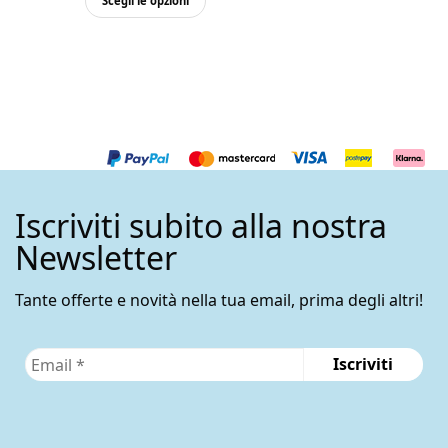
Scegli le opzioni
prodotto
ha
più
varianti.
Le
opzioni
possono
essere
Iscriviti subito alla nostra
scelte
nella
Newsletter
pagina
del
Tante offerte e novità nella tua email, prima degli altri!
prodotto