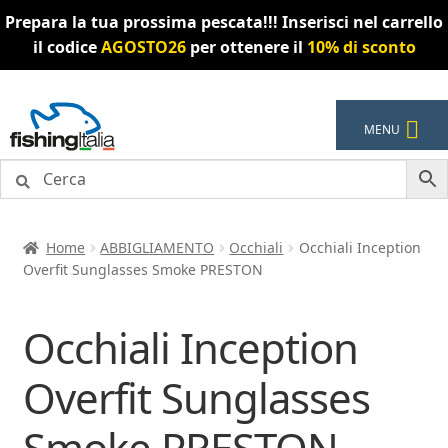
Prepara la tua prossima pescata!!! Inserisci nel carrello
il codice
AGOSTO26
per ottenere il
10% di sconto
Vai
Vai
MENU
alla
al
navigazione
contenuto
Home
ABBIGLIAMENTO
Occhiali
Occhiali Inception
Overfit Sunglasses Smoke PRESTON
Occhiali Inception
Overfit Sunglasses
Smoke PRESTON