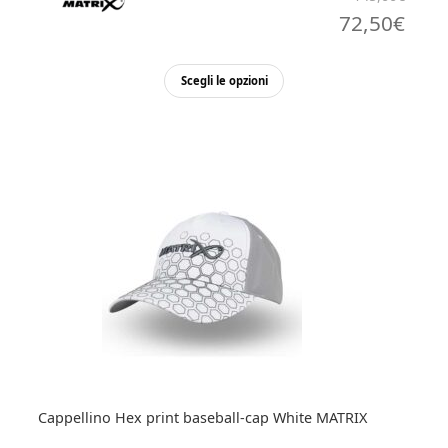
Il
Il
72,50
€
prezzo
pre
Questo
Scegli le opzioni
originale
attu
prodotto
era:
è:
ha
più
145,00€.
72,5
varianti.
Le
opzioni
possono
essere
scelte
nella
pagina
del
prodotto
Cappellino Hex print baseball-cap White MATRIX