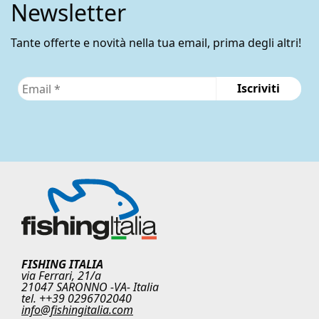
nella
Newsletter
pagina
del
Tante offerte e novità nella tua email, prima degli altri!
prodotto
FISHING ITALIA
via Ferrari, 21/a
21047 SARONNO -VA- Italia
tel. ++39 0296702040
info@fishingitalia.com