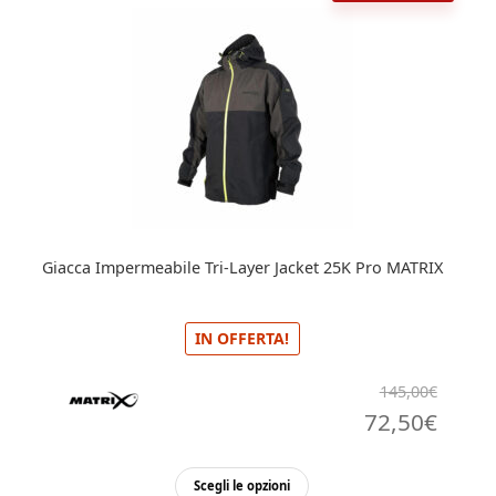
Giacca Impermeabile Tri-Layer Jacket 25K Pro MATRIX
IN OFFERTA!
145,00
€
Il
Il
72,50
€
prezzo
prez
Questo
Scegli le opzioni
originale
attua