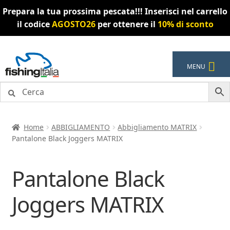
Prepara la tua prossima pescata!!! Inserisci nel carrello
il codice
AGOSTO26
per ottenere il
10% di sconto
Vai
Vai
MENU
alla
al
navigazione
contenuto
Home
ABBIGLIAMENTO
Abbigliamento MATRIX
Pantalone Black Joggers MATRIX
Pantalone Black
Joggers MATRIX