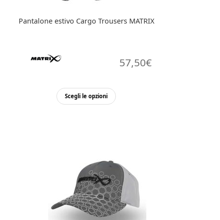
Pantalone estivo Cargo Trousers MATRIX
57,50
€
Questo
Scegli le opzioni
prodotto
ha
più
varianti.
Le
opzioni
possono
essere
scelte
nella