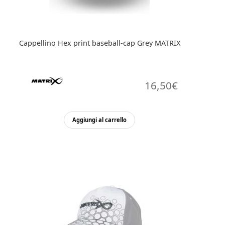
pagina
del
prodotto
Cappellino Hex print baseball-cap Grey MATRIX
16,50
€
Aggiungi al carrello