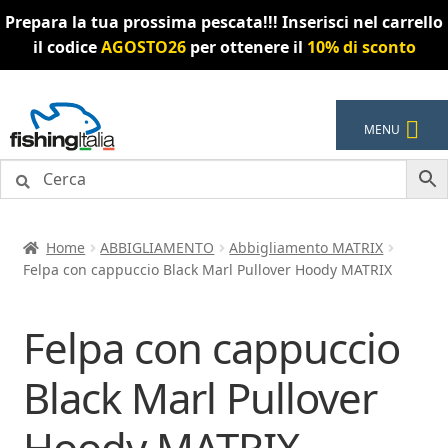
Prepara la tua prossima pescata!!! Inserisci nel carrello
il codice
AGOSTO26
per ottenere il
10% di sconto
Vai
Vai
MENU
alla
al
navigazione
contenuto
Home
ABBIGLIAMENTO
Abbigliamento MATRIX
Felpa con cappuccio Black Marl Pullover Hoody MATRIX
Felpa con cappuccio
Black Marl Pullover
Hoody MATRIX