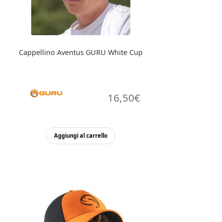
nella
pagina
del
prodotto
Cappellino Aventus GURU White Cup
16,50
€
Aggiungi al carrello