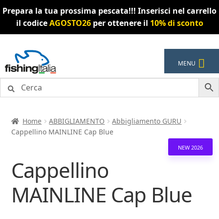
Prepara la tua prossima pescata!!! Inserisci nel carrello
il codice
AGOSTO26
per ottenere il
10% di sconto
Vai
Vai
MENU
alla
al
navigazione
contenuto
Home
ABBIGLIAMENTO
Abbigliamento GURU
Cappellino MAINLINE Cap Blue
NEW 2026
Cappellino
MAINLINE Cap Blue